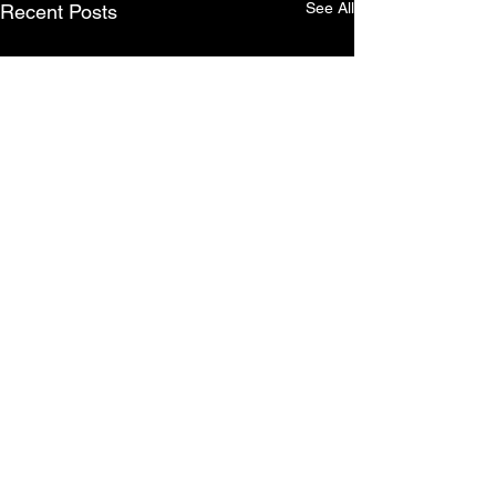
See All
Recent Posts
안전토토 배너 광고문의
#안전토토 #안전토토사이트 #꽁머니안전토토 #안전토토홍보
#안전토토환전 #안전토토꽁머니 #토토사이트안전토토
#메이저놀이터안전토토 #메이저사이트안전토토
#안전놀이터안전토토 #안전사이트안전토토
#환전가능한 안전토토 #안전토토 입플사이트
#먹튀없는 안전토토사이트 #먹튀검증 완료된 안전토토