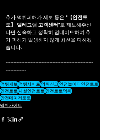
추가 먹튀피해가 제보 등은 
"【안전토
토】 텔레그램 고객센터"
로 제보해주신
다면 신속하고 정확히 업데이트하여 추
가 피해가 발생하지 않게 최선을 다하겠
습니다.
--------------------------------------------------------
-------------
먹튀제보
먹튀사이트
먹튀신고
안전놀이터안전토토
안전토토
사설안전토토
안전토토먹튀
안전메이저토토
먹튀사이트