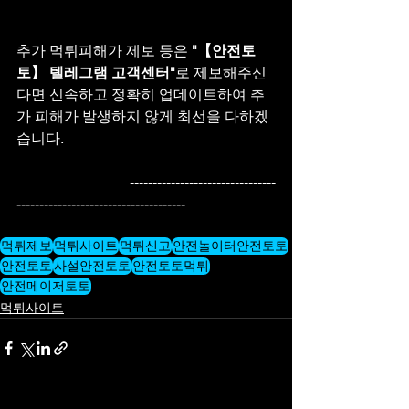
추가 먹튀피해가 제보 등은 
"【안전토
토】 텔레그램 고객센터"
로 제보해주신
다면 신속하고 정확히 업데이트하여 추
가 피해가 발생하지 않게 최선을 다하겠
습니다.
                               --------------------------------
-------------------------------------
먹튀제보
먹튀사이트
먹튀신고
안전놀이터안전토토
안전토토
사설안전토토
안전토토먹튀
안전메이저토토
먹튀사이트