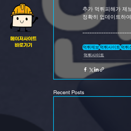
추가 먹튀피해가 제보
정확히 업데이트하여
---------------------------
메이저사이트
​바로가기
먹튀제보
먹튀사이트
먹튀
먹튀사이트
Recent Posts