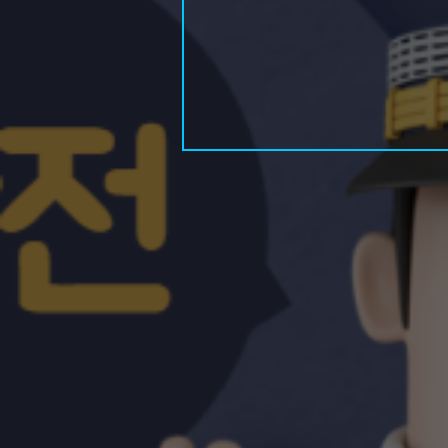
【먹튀사이트】 노바 nova-
a3.com 추가 먹튀제보