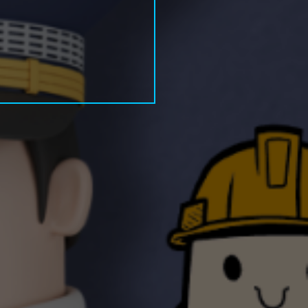
튀사이트】 타이거
er115.com 추가 먹튀제보