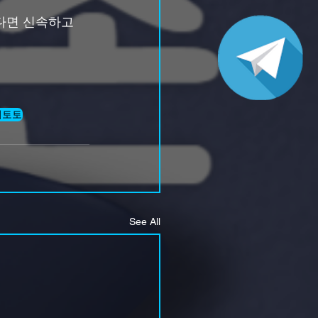
다면 신속하고 
저토토
See All