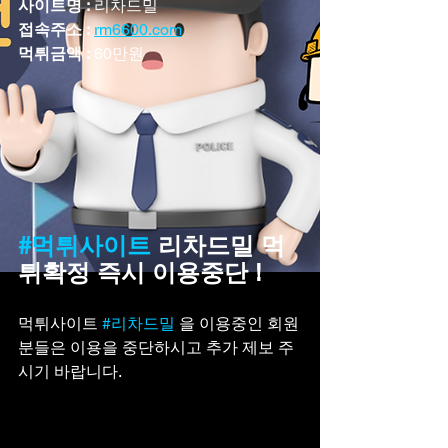
사이트명 :
 ​리차드밀
접속주소 :
rm6600.com
먹튀금액 :
 60만원
#먹튀사이트
 ​리차드밀 먹
튀확정 즉시 이용중단 !
먹튀사이트 
#리차드밀
 을 이용중인 회원
분들은 이용을 중단하시고 추가 제보 주
시기 바랍니다.