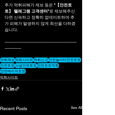
추가 먹튀피해가 제보 등은 
"【안전토
토】 텔레그램 고객센터"
로 제보해주신
다면 신속하고 정확히 업데이트하여 추
가 피해가 발생하지 않게 최선을 다하겠
습니다.
--------------------------------------------------------
-------------
먹튀제보
먹튀사이트
먹튀신고
안전놀이터안전토토
안전토토
사설안전토토
안전토토먹튀
안전메이저토토
먹튀사이트
See All
Recent Posts