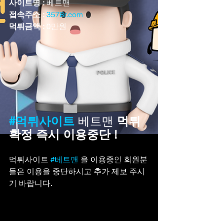
사이트명 :
 베트맨
접속주소 :
3578r.com
먹튀금액 :
 0만원
#먹튀사이트
 ​
베트맨 
먹튀
확정 즉시 이용중단 !
먹튀사이트 
#베트맨
 을 이용중인 회원분
들은 이용을 중단하시고 추가 제보 주시
기 바랍니다.