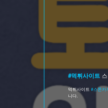
#먹튀사이트
 ​
스
먹튀사이트 
#스톤카
니다.