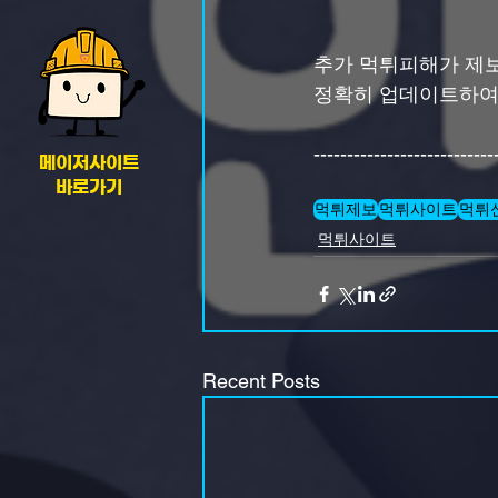
추가 먹튀피해가 제보
정확히 업데이트하여
---------------------------
메이저사이트
​바로가기
먹튀제보
먹튀사이트
먹튀
먹튀사이트
Recent Posts