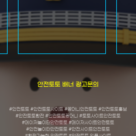
안전토토 배너 광고문의
#안전토토 #안전토토사이트 #꽁머니안전토토 #안전토토홍보
【먹튀사이트】 베네핏 bnf-
【먹
#안전토토환전 #안전토토꽁머니 #토토사이트안전토토
01.com
tig
#메이저놀이터안전토토 #메이저사이트안전토토
#안전놀이터안전토토 #안전사이트안전토토
#환전가능한 안전토토 #안전토토 입플사이트