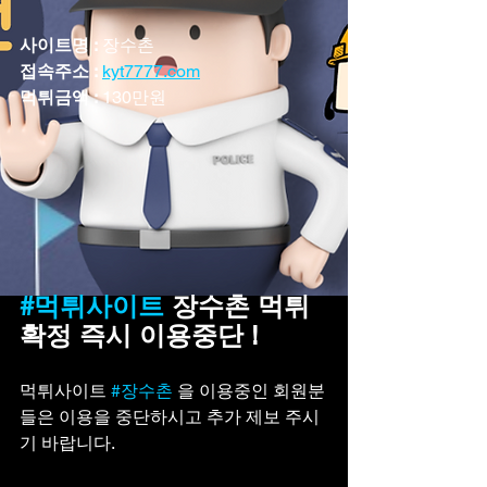
사이트명 :
 장수촌
접속주소 :
kyt7777.com
먹튀금액 :
 130만원
#먹튀사이트
 ​장수촌 먹튀
확정 즉시 이용중단 !
먹튀사이트 
#장수촌
 을 이용중인 회원분
들은 이용을 중단하시고 추가 제보 주시
기 바랍니다.