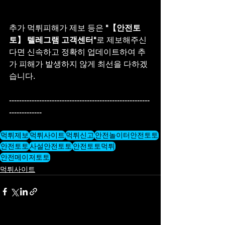
추가 먹튀피해가 제보 등은 
"【안전토
토】 텔레그램 고객센터"
로 제보해주신
다면 신속하고 정확히 업데이트하여 추
가 피해가 발생하지 않게 최선을 다하겠
습니다.
--------------------------------------------------------
-------------
먹튀제보
먹튀사이트
먹튀신고
안전놀이터안전토토
안전토토
사설안전토토
안전토토먹튀
안전메이저토토
먹튀사이트