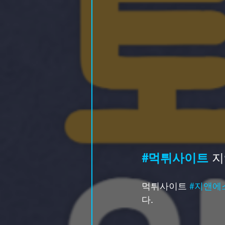
#먹튀사이트
 ​
지
먹튀사이트 
#지앤에
다.