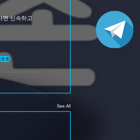
다면 신속하고 
저토토
See All