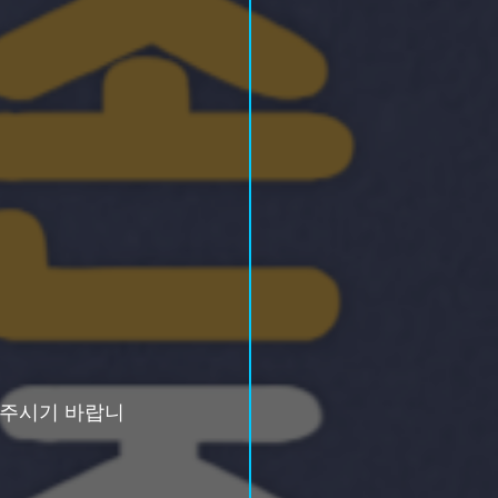
 주시기 바랍니