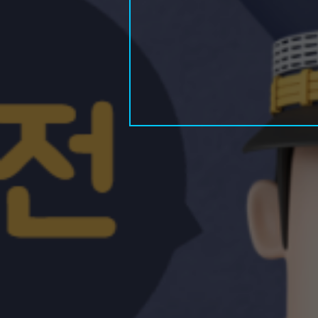
【먹튀사이트】 노바 nova-
a3.com 추가 먹튀제보