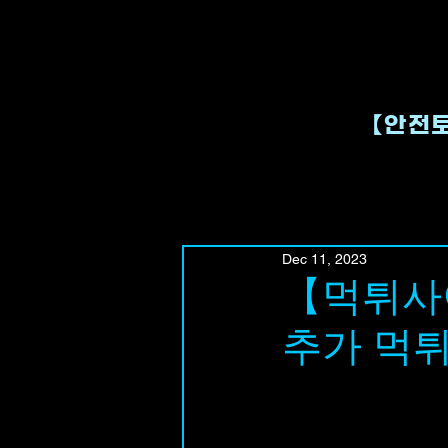
【안전
Dec 11, 2023
【먹튀사이트
추가 먹