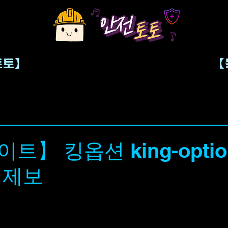
토토】
】 킹옵션 king-optio
튀제보