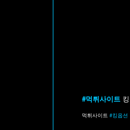
#먹튀사이트
​
먹튀사이트 
#킹옵션