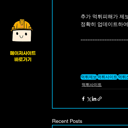
추가 먹튀피해가 제보
정확히 업데이트하여
---------------------------
메이저사이트
​바로가기
먹튀제보
먹튀사이트
먹튀
먹튀사이트
Recent Posts