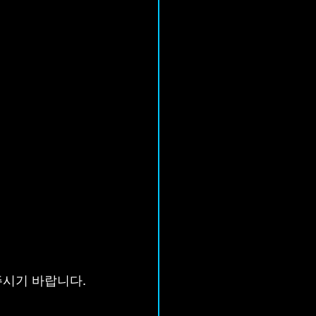
주시기 바랍니다.