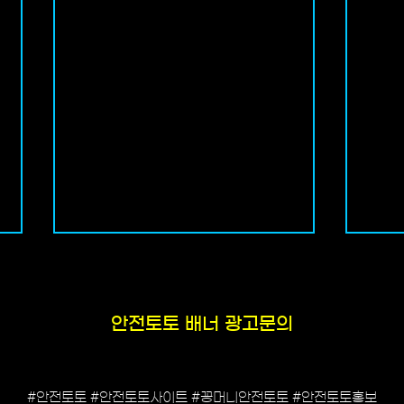
안전토토 배너 광고문의
#안전토토 #안전토토사이트 #꽁머니안전토토 #안전토토홍보