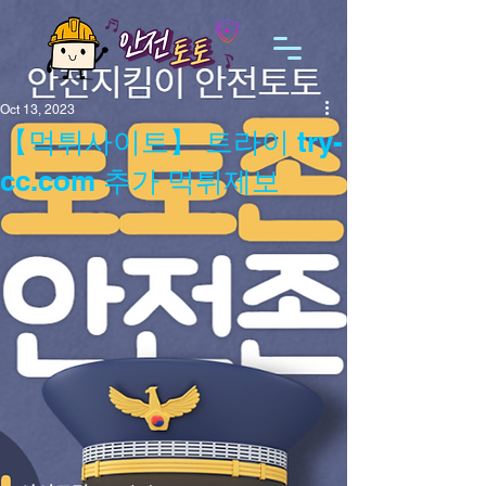
Oct 13, 2023
【먹튀사이트】 트라이 try-
cc.com 추가 먹튀제보