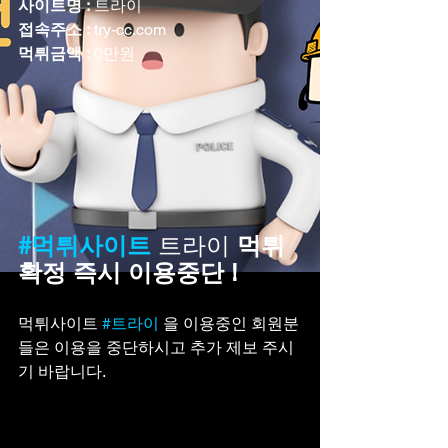
사이트명 :
 ​트라이
접속주소 :
 try-cc.com
먹튀금액 :
 0만원
#먹튀사이트
​트라이 
먹튀
확정 즉시 이용중단 !
먹튀사이트 
#트라이
 을 이용중인 회원분
들은 이용을 중단하시고 추가 제보 주시
기 바랍니다.